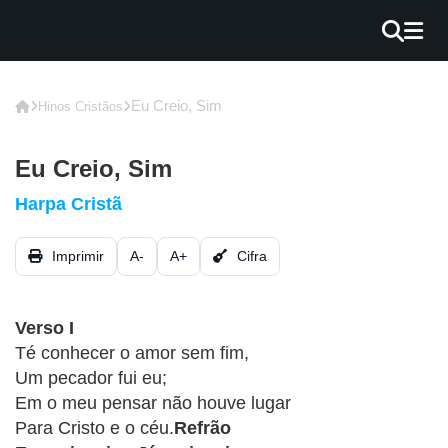
×
INÍCIO
Eu Creio, Sim
Hinos Cristãos
BLOG
Eu Creio, Sim
EBOOK
Harpa Cristã
GRÁTIS
Imprimir
A-
A+
Cifra
GUITAR
COVER
Verso I
CIFRA
Té conhecer o amor sem fim,
VÍDEO
Um pecador fui eu;
Em o meu pensar não houve lugar
HINOS
Para Cristo e o céu.
Refrão