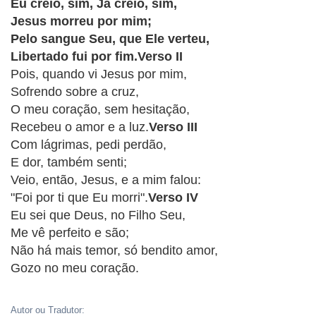
CRISTÃOS
Eu creio, sim, Já creio, sim,
Jesus morreu por mim;
TEORIA
Pelo sangue Seu, que Ele verteu,
MUSICAL
Libertado fui por fim.Verso II
Pois, quando vi Jesus por mim,
MINI
Sofrendo sobre a cruz,
O meu coração, sem hesitação,
DOC
Recebeu o amor e a luz.
Verso III
Com lágrimas, pedi perdão,
REVIEW
E dor, também senti;
Veio, então, Jesus, e a mim falou:
PLAYBACK
"Foi por ti que Eu morri".
Verso IV
Eu sei que Deus, no Filho Seu,
AUTORES
Me vê perfeito e são;
DA
Não há mais temor, só bendito amor,
HARPA
Gozo no meu coração.
LISTAS
Autor ou Tradutor: