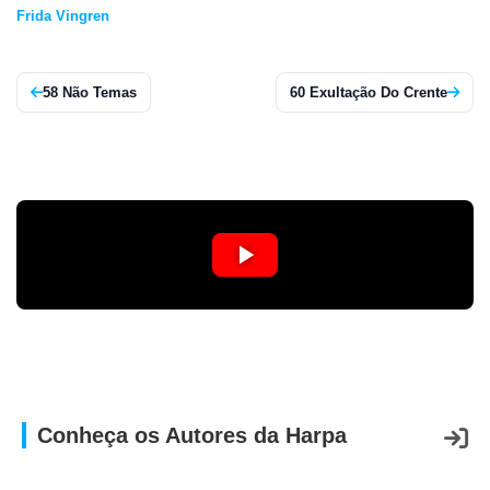
Frida Vingren
APP
WINDOWS
58 Não Temas
60 Exultação Do Crente
Conheça os Autores da Harpa