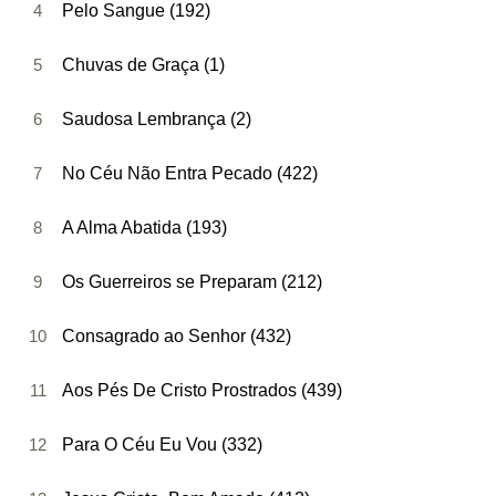
4
Pelo Sangue (192)
5
Chuvas de Graça (1)
6
Saudosa Lembrança (2)
7
No Céu Não Entra Pecado (422)
8
A Alma Abatida (193)
9
Os Guerreiros se Preparam (212)
10
Consagrado ao Senhor (432)
11
Aos Pés De Cristo Prostrados (439)
12
Para O Céu Eu Vou (332)