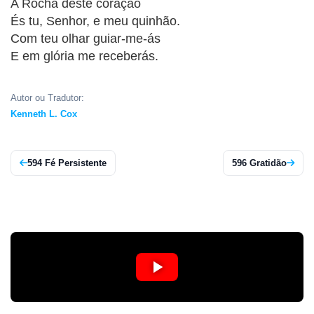
CRISTÃOS
A Rocha deste coração
És tu, Senhor, e meu quinhão.
TEORIA
Com teu olhar guiar-me-ás
MUSICAL
E em glória me receberás.
MINI
Autor ou Tradutor:
DOC
Kenneth L. Cox
REVIEW
594 Fé Persistente
596 Gratidão
PLAYBACK
AUTORES
DA
HARPA
LISTAS