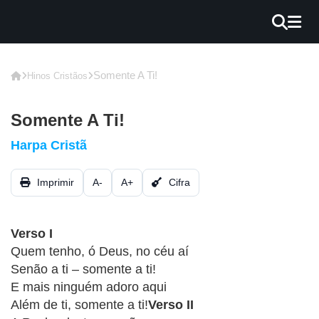
×
INÍCIO
Somente A Ti!
Hinos Cristãos
BLOG
Somente A Ti!
EBOOK
Harpa Cristã
GRÁTIS
Imprimir
A-
A+
Cifra
GUITAR
COVER
Verso I
CIFRA
Quem tenho, ó Deus, no céu aí
VÍDEO
Senão a ti – somente a ti!
E mais ninguém adoro aqui
HINOS
Além de ti, somente a ti!
Verso II