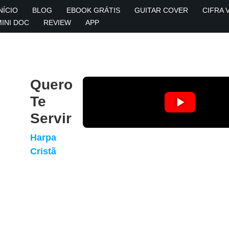
NÍCIO
BLOG
EBOOK GRÁTIS
GUITAR COVER
CIFRA 
MINI DOC
REVIEW
APP
Quero
Te
Servir
Harpa
Cristã