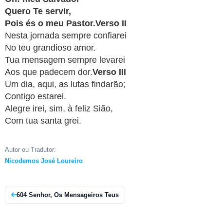
APP
Quero Te servir,
WINDOWS
Pois és o meu Pastor.Verso II
Nesta jornada sempre confiarei
No teu grandioso amor.
Tua mensagem sempre levarei
Aos que padecem dor.
Verso III
Um dia, aqui, as lutas findarão;
Contigo estarei.
Alegre irei, sim, à feliz Sião,
Com tua santa grei.
Autor ou Tradutor:
Nicodemos José Loureiro
604 Senhor, Os Mensageiros Teus