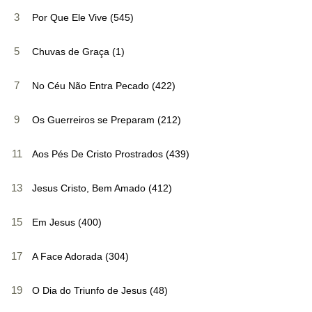
3
Por Que Ele Vive (545)
5
Chuvas de Graça (1)
7
No Céu Não Entra Pecado (422)
9
Os Guerreiros se Preparam (212)
11
Aos Pés De Cristo Prostrados (439)
13
Jesus Cristo, Bem Amado (412)
15
Em Jesus (400)
17
A Face Adorada (304)
19
O Dia do Triunfo de Jesus (48)