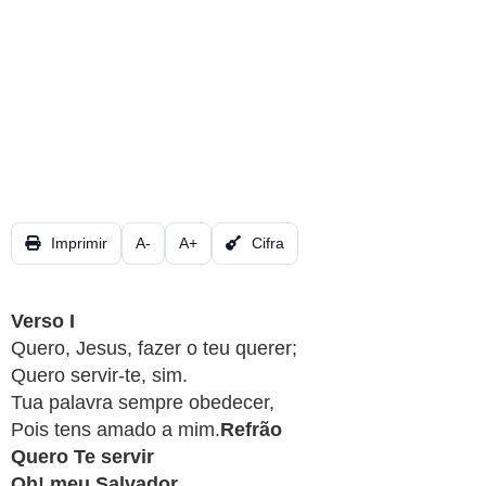
CRISTÃOS
TEORIA
MUSICAL
MINI
DOC
REVIEW
Imprimir
A-
A+
Cifra
PLAYBACK
Verso I
AUTORES
Quero, Jesus, fazer o teu querer;
DA
Quero servir-te, sim.
HARPA
Tua palavra sempre obedecer,
Pois tens amado a mim.
Refrão
LISTAS
Quero Te servir
Oh! meu Salvador