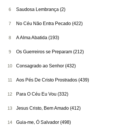
6
Saudosa Lembrança (2)
7
No Céu Não Entra Pecado (422)
8
A Alma Abatida (193)
9
Os Guerreiros se Preparam (212)
10
Consagrado ao Senhor (432)
11
Aos Pés De Cristo Prostrados (439)
12
Para O Céu Eu Vou (332)
13
Jesus Cristo, Bem Amado (412)
14
Guia-me, Ó Salvador (498)