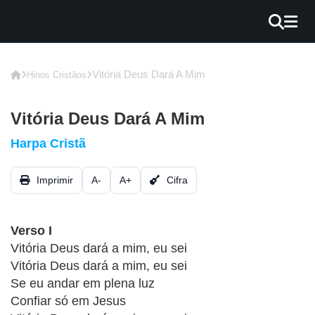
×
INÍCIO
Vitória Deus Dará A Mim
Hinos Cristãos
BLOG
Vitória Deus Dará A Mim
EBOOK
Harpa Cristã
GRÁTIS
Imprimir
A-
A+
Cifra
GUITAR
COVER
Verso I
CIFRA
Vitória Deus dará a mim, eu sei
VÍDEO
Vitória Deus dará a mim, eu sei
Se eu andar em plena luz
HINOS
Confiar só em Jesus