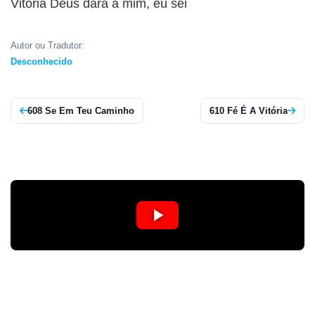
CRISTÃOS
Vitória Deus dará a mim, eu sei
TEORIA
Autor ou Tradutor:
MUSICAL
Desconhecido
MINI
DOC
608 Se Em Teu Caminho
610 Fé É A Vitória
REVIEW
PLAYBACK
AUTORES
DA
HARPA
LISTAS