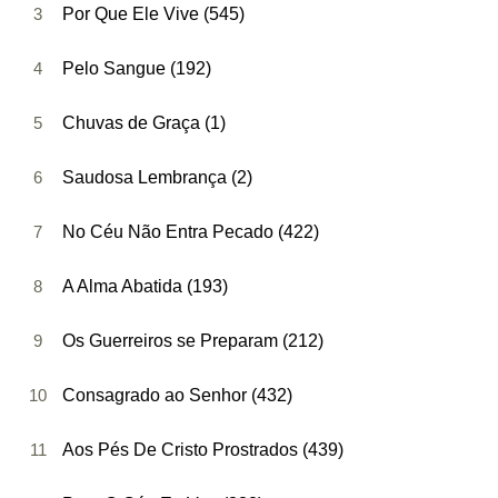
3
Por Que Ele Vive (545)
4
Pelo Sangue (192)
5
Chuvas de Graça (1)
6
Saudosa Lembrança (2)
7
No Céu Não Entra Pecado (422)
8
A Alma Abatida (193)
9
Os Guerreiros se Preparam (212)
10
Consagrado ao Senhor (432)
11
Aos Pés De Cristo Prostrados (439)