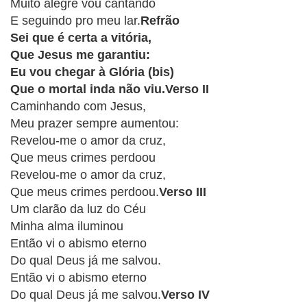
CRISTÃOS
Muito alegre vou cantando
E seguindo pro meu lar.
Refrão
TEORIA
Sei que é certa a vitória,
MUSICAL
Que Jesus me garantiu:
Eu vou chegar à Glória (bis)
MINI
Que o mortal inda não viu.Verso II
Caminhando com Jesus,
DOC
Meu prazer sempre aumentou:
Revelou-me o amor da cruz,
REVIEW
Que meus crimes perdoou
Revelou-me o amor da cruz,
PLAYBACK
Que meus crimes perdoou.
Verso III
Um clarão da luz do Céu
AUTORES
Minha alma iluminou
DA
Então vi o abismo eterno
HARPA
Do qual Deus já me salvou.
Então vi o abismo eterno
LISTAS
Do qual Deus já me salvou.
Verso IV