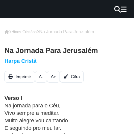
×
INÍCIO
Na Jornada Para Jerusalém
Hinos Cristãos
BLOG
Na Jornada Para Jerusalém
EBOOK
Harpa Cristã
GRÁTIS
Imprimir
A-
A+
Cifra
GUITAR
COVER
Verso I
CIFRA
Na jornada para o Céu,
VÍDEO
Vivo sempre a meditar.
Muito alegre vou cantando
HINOS
E seguindo pro meu lar.