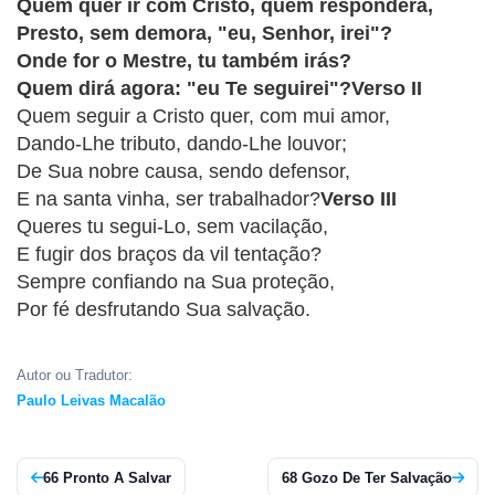
CRISTÃOS
Quem quer ir com Cristo, quem responderá,
Presto, sem demora, "eu, Senhor, irei"?
TEORIA
Onde for o Mestre, tu também irás?
MUSICAL
Quem dirá agora: "eu Te seguirei"?Verso II
Quem seguir a Cristo quer, com mui amor,
MINI
Dando-Lhe tributo, dando-Lhe louvor;
De Sua nobre causa, sendo defensor,
DOC
E na santa vinha, ser trabalhador?
Verso III
Queres tu segui-Lo, sem vacilação,
REVIEW
E fugir dos braços da vil tentação?
Sempre confiando na Sua proteção,
PLAYBACK
Por fé desfrutando Sua salvação.
AUTORES
DA
Autor ou Tradutor:
HARPA
Paulo Leivas Macalão
LISTAS
66 Pronto A Salvar
68 Gozo De Ter Salvação