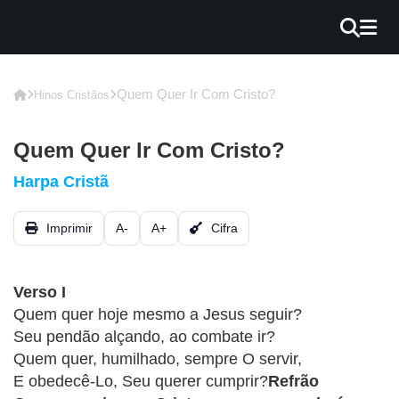
×
INÍCIO
Quem Quer Ir Com Cristo?
Hinos Cristãos
BLOG
Quem Quer Ir Com Cristo?
EBOOK
Harpa Cristã
GRÁTIS
Imprimir
A-
A+
Cifra
GUITAR
COVER
Verso I
CIFRA
Quem quer hoje mesmo a Jesus seguir?
VÍDEO
Seu pendão alçando, ao combate ir?
Quem quer, humilhado, sempre O servir,
HINOS
E obedecê-Lo, Seu querer cumprir?
Refrão