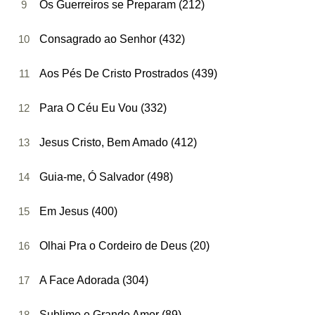
9
Os Guerreiros se Preparam (212)
10
Consagrado ao Senhor (432)
11
Aos Pés De Cristo Prostrados (439)
12
Para O Céu Eu Vou (332)
13
Jesus Cristo, Bem Amado (412)
14
Guia-me, Ó Salvador (498)
15
Em Jesus (400)
16
Olhai Pra o Cordeiro de Deus (20)
17
A Face Adorada (304)
18
Sublime e Grande Amor (89)