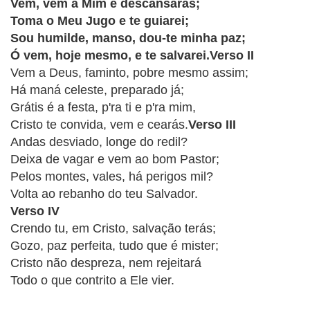
CRISTÃOS
Vem, vem a Mim e descansarás;
Toma o Meu Jugo e te guiarei;
TEORIA
Sou humilde, manso, dou-te minha paz;
MUSICAL
Ó vem, hoje mesmo, e te salvarei.Verso II
Vem a Deus, faminto, pobre mesmo assim;
MINI
Há maná celeste, preparado já;
Grátis é a festa, p'ra ti e p'ra mim,
DOC
Cristo te convida, vem e cearás.
Verso III
Andas desviado, longe do redil?
REVIEW
Deixa de vagar e vem ao bom Pastor;
Pelos montes, vales, há perigos mil?
PLAYBACK
Verso IV
AUTORES
Crendo tu, em Cristo, salvação terás;
DA
Gozo, paz perfeita, tudo que é mister;
HARPA
Cristo não despreza, nem rejeitará
Todo o que contrito a Ele vier.
LISTAS