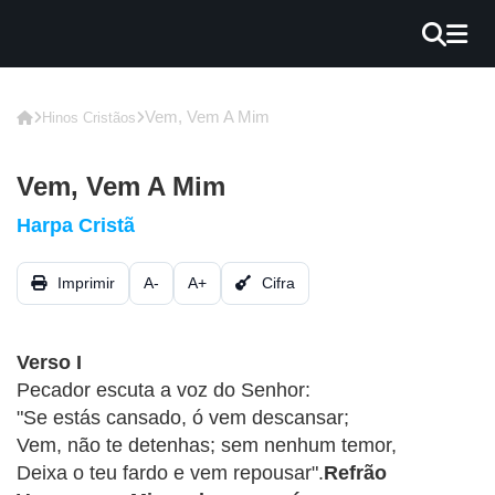
×
INÍCIO
Vem, Vem A Mim
Hinos Cristãos
BLOG
Vem, Vem A Mim
EBOOK
Harpa Cristã
GRÁTIS
Imprimir
A-
A+
Cifra
GUITAR
COVER
Verso I
CIFRA
Pecador escuta a voz do Senhor:
VÍDEO
"Se estás cansado, ó vem descansar;
Vem, não te detenhas; sem nenhum temor,
HINOS
Deixa o teu fardo e vem repousar".
Refrão