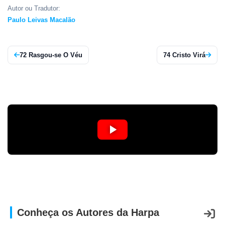
APP
Autor ou Tradutor:
Paulo Leivas Macalão
WINDOWS
72 Rasgou-se O Véu
74 Cristo Virá
Conheça os Autores da Harpa