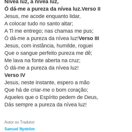
CRISTÃOS
Nívea luz, a nívea luz,
Ó dá-me a pureza da nívea luz.Verso II
TEORIA
Jesus, me acode enquanto lidar,
MUSICAL
A colocar tudo no santo altar;
A Ti me entrego; nas chamas me pus;
MINI
Ó dá-me a pureza da nívea luz!
Verso III
Jesus, com instância, humilde, roguei
DOC
Que o sangue perfeito pureza me dê;
Me lava na fonte aberta na cruz;
REVIEW
Verso IV
PLAYBACK
Jesus, neste instante, espero a mão
Que há de criar-me o bom coração;
AUTORES
Aqueles que o Espírito pedem de Deus,
DA
Dás sempre a pureza da nívea luz!
HARPA
LISTAS
Autor ou Tradutor:
Samuel Nyström