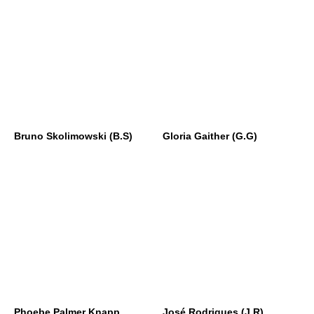
Bruno Skolimowski (B.S)
Gloria Gaither (G.G)
Phoebe Palmer Knapp
José Rodrigues (J.R)