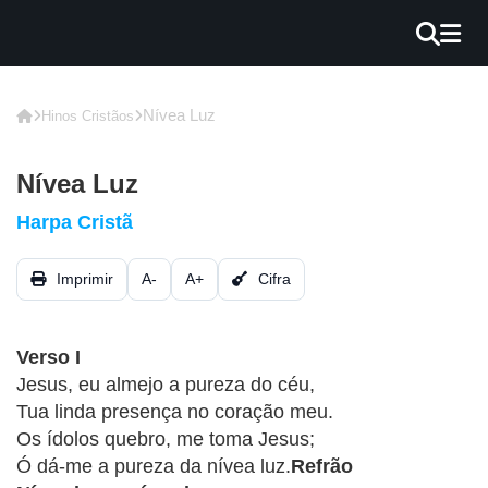
×
INÍCIO
Nívea Luz
Hinos Cristãos
BLOG
Nívea Luz
EBOOK
Harpa Cristã
GRÁTIS
Imprimir
A-
A+
Cifra
GUITAR
COVER
Verso I
CIFRA
Jesus, eu almejo a pureza do céu,
VÍDEO
Tua linda presença no coração meu.
Os ídolos quebro, me toma Jesus;
HINOS
Ó dá-me a pureza da nívea luz.
Refrão