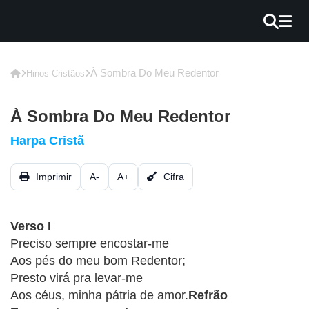
×
INÍCIO
À Sombra Do Meu Redentor
Hinos Cristãos
BLOG
À Sombra Do Meu Redentor
EBOOK
Harpa Cristã
GRÁTIS
Imprimir
A-
A+
Cifra
GUITAR
COVER
Verso I
CIFRA
Preciso sempre encostar-me
VÍDEO
Aos pés do meu bom Redentor;
Presto virá pra levar-me
HINOS
Aos céus, minha pátria de amor.
Refrão