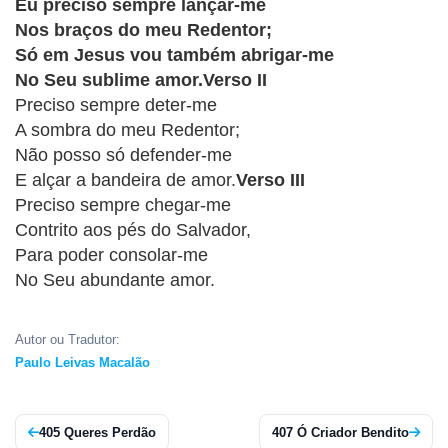
CRISTÃOS
Eu preciso sempre lançar-me
Nos braços do meu Redentor;
TEORIA
Só em Jesus vou também abrigar-me
MUSICAL
No Seu sublime amor.Verso II
Preciso sempre deter-me
MINI
A sombra do meu Redentor;
Não posso só defender-me
DOC
E alçar a bandeira de amor.
Verso III
Preciso sempre chegar-me
REVIEW
Contrito aos pés do Salvador,
Para poder consolar-me
PLAYBACK
No Seu abundante amor.
AUTORES
DA
Autor ou Tradutor:
HARPA
Paulo Leivas Macalão
LISTAS
405 Queres Perdão
407 Ó Criador Bendito