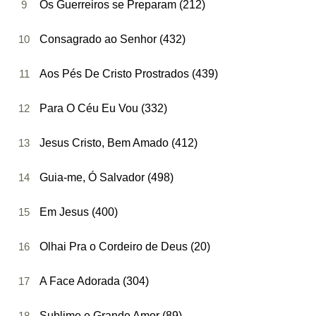
9
Os Guerreiros se Preparam (212)
10
Consagrado ao Senhor (432)
11
Aos Pés De Cristo Prostrados (439)
12
Para O Céu Eu Vou (332)
13
Jesus Cristo, Bem Amado (412)
14
Guia-me, Ó Salvador (498)
15
Em Jesus (400)
16
Olhai Pra o Cordeiro de Deus (20)
17
A Face Adorada (304)
18
Sublime e Grande Amor (89)