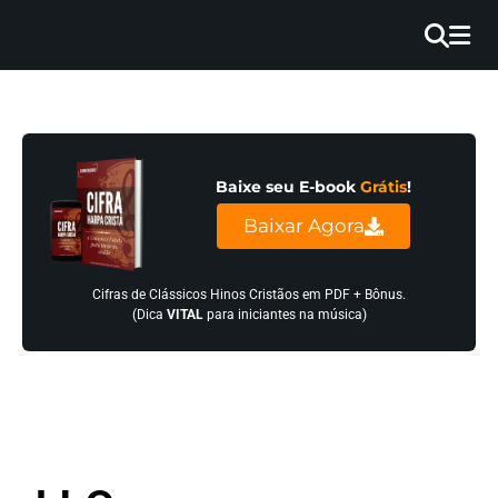
×
INÍCIO
BLOG
Baixe seu E-book
Grátis
!
EBOOK
Baixar Agora
GRÁTIS
GUITAR
Cifras de Clássicos Hinos Cristãos em PDF + Bônus.
(Dica
VITAL
para iniciantes na música)
COVER
CIFRA
VÍDEO
HINOS