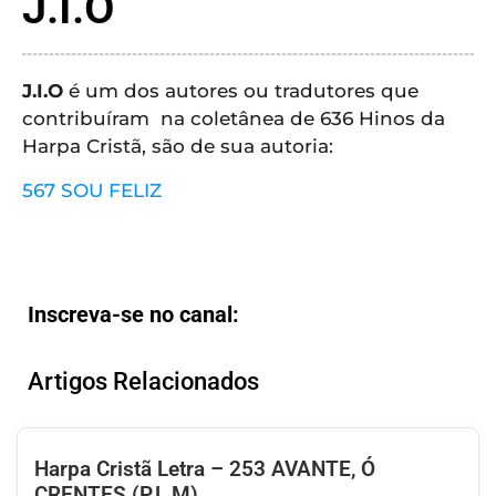
J.I.O
CRISTÃOS
TEORIA
MUSICAL
J.I.O
é um dos autores ou tradutores que
contribuíram na coletânea de 636 Hinos da
MINI
Harpa Cristã, são de sua autoria:
DOC
567 SOU FELIZ
REVIEW
PLAYBACK
Inscreva-se no canal:
AUTORES
DA
Artigos Relacionados
HARPA
LISTAS
Harpa Cristã Letra – 253 AVANTE, Ó
CRENTES (P.L.M)