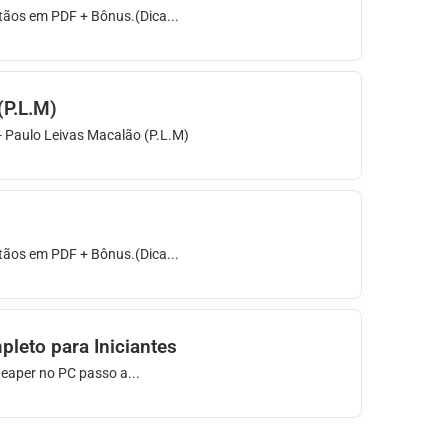
stãos em PDF + Bônus.(Dica...
(P.L.M)
Paulo Leivas Macalão (P.L.M)
stãos em PDF + Bônus.(Dica...
pleto para Iniciantes
Reaper no PC passo a...