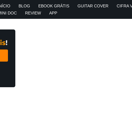
NÍCIO
BLOG
EBOOK GRÁTIS
GUITAR COVER
CIFRA 
MINI DOC
REVIEW
APP
is
!