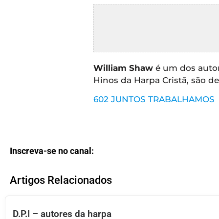
CRISTÃOS
TEORIA
MUSICAL
MINI
William Shaw
é um dos autor
DOC
Hinos da Harpa Cristã, são de
602 JUNTOS TRABALHAMOS
REVIEW
PLAYBACK
Inscreva-se no canal:
AUTORES
DA
HARPA
Artigos Relacionados
LISTAS
D.P.I – autores da harpa