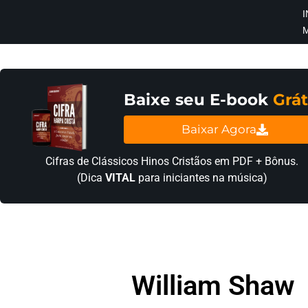
I
×
INÍCIO
BLOG
Baixe seu E-book
Grát
EBOOK
Baixar Agora
GRÁTIS
Cifras de Clássicos Hinos Cristãos em PDF + Bônus.
(Dica
VITAL
para iniciantes na música)
GUITAR
COVER
CIFRA
VÍDEO
William Shaw
HINOS