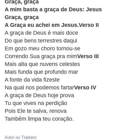
CRISTÃOS
Graça, graça
A mim basta a graça de Deus: Jesus
TEORIA
Graça, graça
MUSICAL
A Graça eu achei em Jesus.Verso II
A graça de Deus é mais doce
MINI
Do que bens terrestres daqui
Em gozo meu choro tornou-se
DOC
Correndo Sua graça pra mim
Verso III
Mais alta que nuvens celestes
REVIEW
Mais funda que profundo mar
A fonte da vida fizeste
PLAYBACK
Na qual nos podemos fartar
Verso IV
A graça de Deus hoje prova
AUTORES
Tu que vives na perdição
DA
Pois Ele te salva, renova
HARPA
Também limpa teu coração.
LISTAS
Autor ou Tradutor: