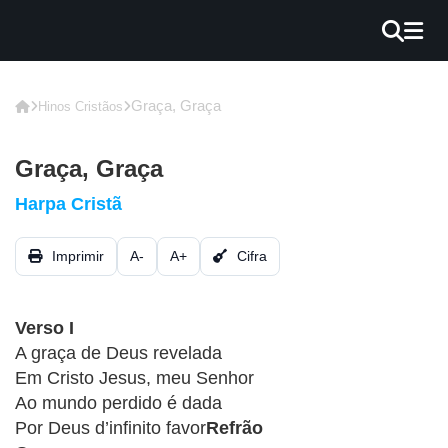
×
INÍCIO
Graça, Graça
Hinos Cristãos
BLOG
Graça, Graça
EBOOK
Harpa Cristã
GRÁTIS
Imprimir
A-
A+
Cifra
GUITAR
COVER
Verso I
CIFRA
A graça de Deus revelada
VÍDEO
Em Cristo Jesus, meu Senhor
Ao mundo perdido é dada
HINOS
Por Deus d’infinito favor
Refrão