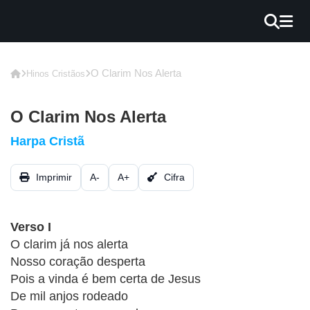
×
INÍCIO
O Clarim Nos Alerta
Hinos Cristãos
BLOG
O Clarim Nos Alerta
EBOOK
Harpa Cristã
GRÁTIS
Imprimir
A-
A+
Cifra
GUITAR
COVER
Verso I
CIFRA
O clarim já nos alerta
VÍDEO
Nosso coração desperta
Pois a vinda é bem certa de Jesus
HINOS
De mil anjos rodeado