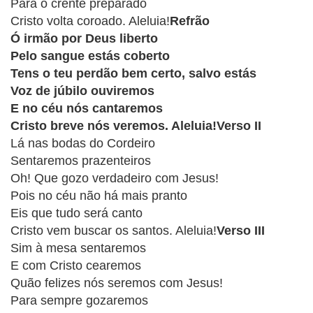
CRISTÃOS
Para o crente preparado
Cristo volta coroado. Aleluia!
Refrão
TEORIA
Ó irmão por Deus liberto
MUSICAL
Pelo sangue estás coberto
Tens o teu perdão bem certo, salvo estás
MINI
Voz de júbilo ouviremos
E no céu nós cantaremos
DOC
Cristo breve nós veremos. Aleluia!Verso II
Lá nas bodas do Cordeiro
REVIEW
Sentaremos prazenteiros
Oh! Que gozo verdadeiro com Jesus!
PLAYBACK
Pois no céu não há mais pranto
Eis que tudo será canto
AUTORES
Cristo vem buscar os santos. Aleluia!
Verso III
DA
Sim à mesa sentaremos
HARPA
E com Cristo cearemos
Quão felizes nós seremos com Jesus!
LISTAS
Para sempre gozaremos