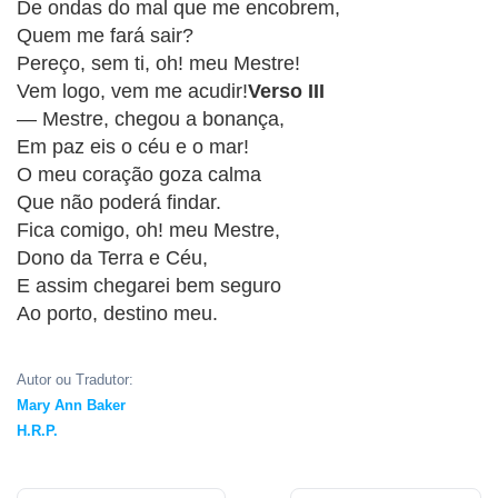
De ondas do mal que me encobrem,
APP
Quem me fará sair?
WINDOWS
Pereço, sem ti, oh! meu Mestre!
Vem logo, vem me acudir!
Verso III
— Mestre, chegou a bonança,
Em paz eis o céu e o mar!
O meu coração goza calma
Que não poderá findar.
Fica comigo, oh! meu Mestre,
Dono da Terra e Céu,
E assim chegarei bem seguro
Ao porto, destino meu.
Autor ou Tradutor:
Mary Ann Baker
H.R.P.