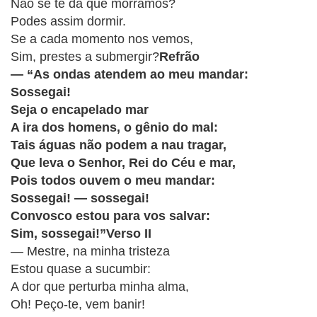
CRISTÃOS
Não se te dá que morramos?
Podes assim dormir.
TEORIA
Se a cada momento nos vemos,
MUSICAL
Sim, prestes a submergir?
Refrão
— “As ondas atendem ao meu mandar:
MINI
Sossegai!
Seja o encapelado mar
DOC
A ira dos homens, o gênio do mal:
Tais águas não podem a nau tragar,
REVIEW
Que leva o Senhor, Rei do Céu e mar,
Pois todos ouvem o meu mandar:
PLAYBACK
Sossegai! — sossegai!
Convosco estou para vos salvar:
AUTORES
Sim, sossegai!”Verso II
DA
— Mestre, na minha tristeza
HARPA
Estou quase a sucumbir:
A dor que perturba minha alma,
LISTAS
Oh! Peço-te, vem banir!