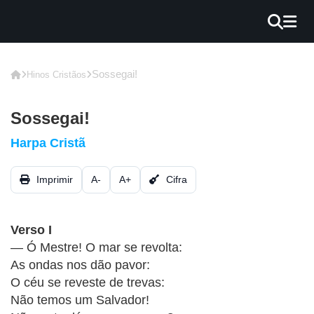
×
INÍCIO
Sossegai!
Hinos Cristãos
BLOG
Sossegai!
EBOOK
Harpa Cristã
GRÁTIS
Imprimir
A-
A+
Cifra
GUITAR
COVER
Verso I
CIFRA
— Ó Mestre! O mar se revolta:
VÍDEO
As ondas nos dão pavor:
O céu se reveste de trevas:
HINOS
Não temos um Salvador!