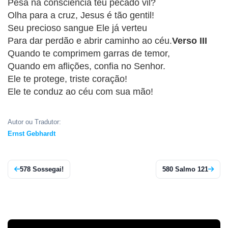
CRISTÃOS
Pesa na consciência teu pecado vil?
Olha para a cruz, Jesus é tão gentil!
TEORIA
Seu precioso sangue Ele já verteu
MUSICAL
Para dar perdão e abrir caminho ao céu.
Verso III
Quando te comprimem garras de temor,
MINI
Quando em aflições, confia no Senhor.
Ele te protege, triste coração!
DOC
Ele te conduz ao céu com sua mão!
REVIEW
Autor ou Tradutor:
PLAYBACK
Ernst Gebhardt
AUTORES
578 Sossegai!
580 Salmo 121
DA
HARPA
LISTAS