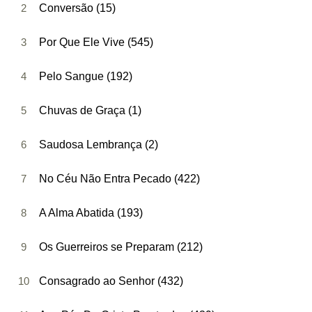
2
Conversão (15)
3
Por Que Ele Vive (545)
4
Pelo Sangue (192)
5
Chuvas de Graça (1)
6
Saudosa Lembrança (2)
7
No Céu Não Entra Pecado (422)
8
A Alma Abatida (193)
9
Os Guerreiros se Preparam (212)
10
Consagrado ao Senhor (432)