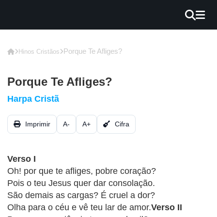
×
INÍCIO
Porque Te Afliges?
Hinos Cristãos
BLOG
Porque Te Afliges?
EBOOK
Harpa Cristã
GRÁTIS
Imprimir
A-
A+
Cifra
GUITAR
COVER
Verso I
CIFRA
Oh! por que te afliges, pobre coração?
VÍDEO
Pois o teu Jesus quer dar consolação.
São demais as cargas? É cruel a dor?
HINOS
Olha para o céu e vê teu lar de amor.
Verso II