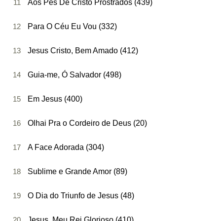
11
Aos Pés De Cristo Prostrados (439)
12
Para O Céu Eu Vou (332)
13
Jesus Cristo, Bem Amado (412)
14
Guia-me, Ó Salvador (498)
15
Em Jesus (400)
16
Olhai Pra o Cordeiro de Deus (20)
17
A Face Adorada (304)
18
Sublime e Grande Amor (89)
19
O Dia do Triunfo de Jesus (48)
20
Jesus, Meu Rei Glorioso (410)